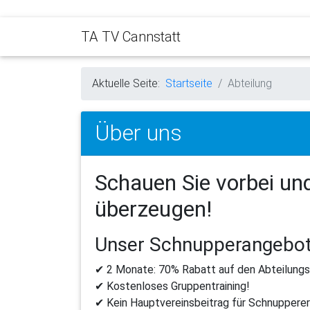
TA TV Cannstatt
Aktuelle Seite:
Startseite
Abteilung
Über uns
Schauen Sie vorbei und
überzeugen!
Unser
Schnupperangebo
✔ 2
Monate:
70%
Rabatt
auf
den
Abteilungs
✔
Kostenloses
Gruppentraining!
✔
Kein
Hauptvereinsbeitrag
für
Schnupperer