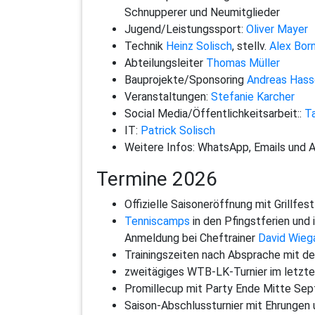
Schnupperer und Neumitglieder
Jugend/Leistungssport:
Oliver Mayer
Technik
Heinz Solisch
, stellv.
Alex Bor
Abteilungsleiter
Thomas Müller
Bauprojekte/Sponsoring
Andreas Hass
Veranstaltungen:
Stefanie Karcher
Social Media/Öffentlichkeitsarbeit::
T
IT:
Patrick Solisch
Weitere Infos: WhatsApp, Emails und 
Termine 2026
Offizielle Saisoneröffnung mit Grillfest
Tenniscamps
in den Pfingstferien und
Anmeldung bei Cheftrainer
David Wieg
Trainingszeiten nach Absprache mit d
zweitägiges WTB-LK-Turnier im letzt
Promillecup mit Party Ende Mitte Se
Saison-Abschlussturnier mit Ehrungen