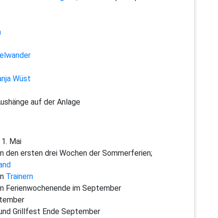
n
elwander
anja Wüst
Aushänge auf der Anlage
 1. Mai
 in den ersten drei Wochen der Sommerferien;
and
en
Trainern
en
Ferienwochenende
im
September
ptember
 und Grillfest Ende September