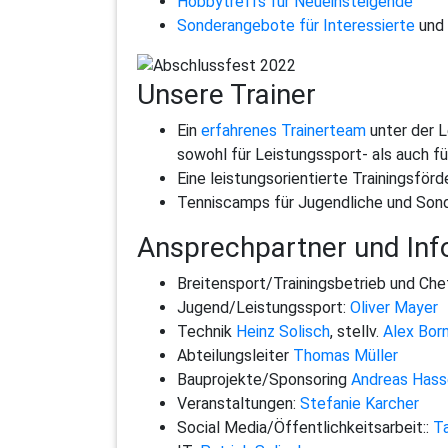
Hobbytreffs für Neueinsteigende
Sonderangebote für Interessierte
und
Unsere Trainer
Ein
erfahrenes Trainerteam
unter der L
sowohl für Leistungssport- als auch fü
Eine leistungsorientierte Trainingsför
Tenniscamps für Jugendliche und Sonde
Ansprechpartner und Inf
Breitensport/Trainingsbetrieb und Che
Jugend/Leistungssport:
Oliver Mayer
Technik
Heinz Solisch
, stellv.
Alex Bor
Abteilungsleiter
Thomas Müller
Bauprojekte/Sponsoring
Andreas Hass
Veranstaltungen:
Stefanie Karcher
Social Media/Öffentlichkeitsarbeit::
T