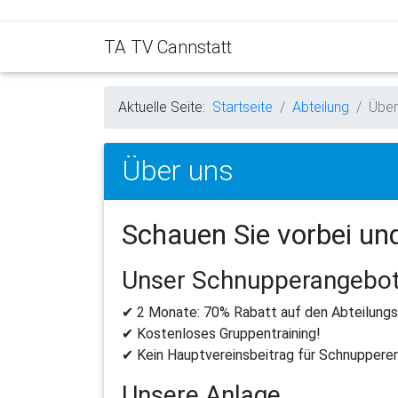
TA TV Cannstatt
Aktuelle Seite:
Startseite
Abteilung
Über
Über uns
Schauen Sie vorbei und
Unser
Schnupperangebo
✔ 2
Monate:
70%
Rabatt
auf
den
Abteilungs
✔
Kostenloses
Gruppentraining!
✔
Kein
Hauptvereinsbeitrag
für
Schnupperer
Unsere
Anlage