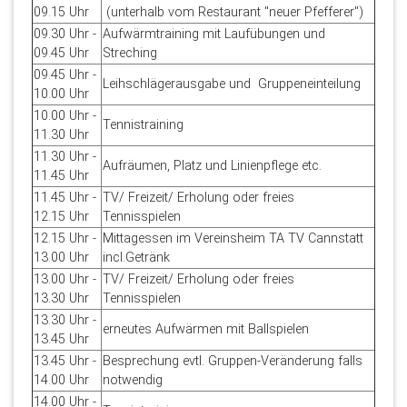
09.15 Uhr
(unterhalb vom Restaurant "neuer Pfefferer")
09.30 Uhr -
Aufwärmtraining mit Laufübungen und
09.45 Uhr
Streching
09.45 Uhr -
Leihschlägerausgabe und Gruppeneinteilung
10.00 Uhr
10.00 Uhr -
Tennistraining
11.30 Uhr
11.30 Uhr -
Aufräumen, Platz und Linienpflege etc.
11.45 Uhr
11.45 Uhr -
TV/ Freizeit/ Erholung oder freies
12.15 Uhr
Tennisspielen
12.15 Uhr -
Mittagessen im Vereinsheim TA TV Cannstatt
13.00 Uhr
incl.Getränk
13.00 Uhr -
TV/ Freizeit/ Erholung oder freies
13.30 Uhr
Tennisspielen
13.30 Uhr -
erneutes Aufwärmen mit Ballspielen
13.45 Uhr
13.45 Uhr -
Besprechung evtl. Gruppen-Veränderung falls
14.00 Uhr
notwendig
14.00 Uhr -