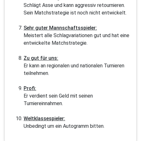
Schlägt Asse und kann aggressiv retournieren.
Sein Matchstrategie ist noch nicht entwickelt.
Sehr guter Mannschaftsspieler:
Meistert alle Schlagvariationen gut und hat eine
entwickelte Matchstrategie.
Zu gut für uns:
Er kann an regionalen und nationalen Turnieren
teilnehmen.
Profi:
Er
verdient sein Geld mit seinen
Turniereinnahmen.
Weltklassespieler:
Unbedingt um ein Autogramm bitten.