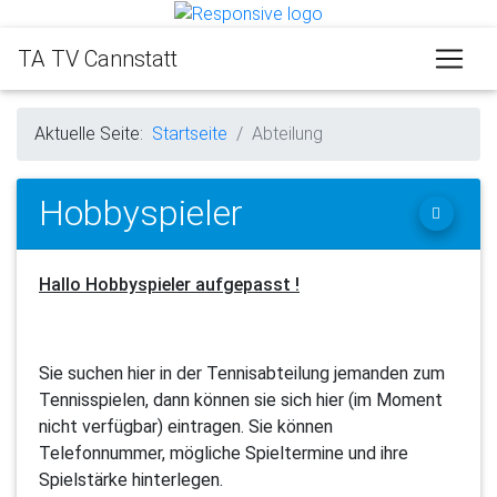
TA TV Cannstatt
Aktuelle Seite:
Startseite
Abteilung
Hobbyspieler
Hallo Hobbyspieler aufgepasst !
Sie suchen hier in der Tennisabteilung jemanden zum
Tennisspielen, dann können sie sich hier (im Moment
nicht verfügbar) eintragen. Sie können
Telefonnummer, mögliche Spieltermine und ihre
Spielstärke hinterlegen.