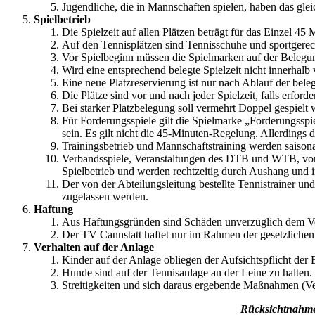
Jugendliche, die in Mannschaften spielen, haben das glei
Spielbetrieb
Die Spielzeit auf allen Plätzen beträgt für das Einzel 45
Auf den Tennisplätzen sind Tennisschuhe und sportgerec
Vor Spielbeginn müssen die Spielmarken auf der Belegun
Wird eine entsprechend belegte Spielzeit nicht innerhal
Eine neue Platzreservierung ist nur nach Ablauf der beleg
Die Plätze sind vor und nach jeder Spielzeit, falls erford
Bei starker Platzbelegung soll vermehrt Doppel gespielt 
Für Forderungsspiele gilt die Spielmarke „Forderungsspie
sein. Es gilt nicht die 45-Minuten-Regelung. Allerdings d
Trainingsbetrieb und Mannschaftstraining werden saiso
Verbandsspiele, Veranstaltungen des DTB und WTB, von 
Spielbetrieb und werden rechtzeitig durch Aushang und 
Der von der Abteilungsleitung bestellte Tennistrainer un
zugelassen werden.
Haftung
Aus Haftungsgründen sind Schäden unverzüglich dem V
Der TV Cannstatt haftet nur im Rahmen der gesetzliche
Verhalten auf der Anlage
Kinder auf der Anlage obliegen der Aufsichtspflicht der E
Hunde sind auf der Tennisanlage an der Leine zu halten.
Streitigkeiten und sich daraus ergebende Maßnahmen (Verw
Rücksichtnahme,