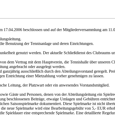
 17.04.2006 beschlossen und auf der Mitgliederversammlung am 11.0
ilungsleitung.
 die Benutzung der Tennisanlage und deren Einrichtungen.
 Dunkelheit genutzt werden. Der aktuelle Schließdienst des Clubraum
g von dem Vertrag mit dem Hauptverein, die Tennishalle über unseren 
itung angebracht oder ausgelegt werden.
ganzjährig ausschließlich durch den Abteilungsvorstand geregelt. Pr
en Entrichtung einer Mietzahlung vorher genehmigen zu lassen.
ische Leitung, der Platzwart oder ein anwesendes Vorstandsmitglied.
e sowie Gäste und Personen, denen von der Abteilungsleitung ein Spielre
lung beschlossenen Beiträge, etwaige Umlagen und Gebühren entrichtet
ichen Saisonspielmarke dokumentiert. Diese Spielmarke ist nicht übert
r die neue Spielmarke wird eine Bearbeitungsgebühr von 5,- EUR erho
die Spieldauer eine entsprechende Spielmarke. Eine detaillierte Rege