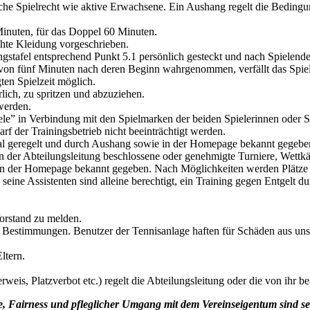
che Spielrecht wie aktive Erwachsene. Ein Aushang regelt die Bedingung
 Minuten, für das Doppel 60 Minuten.
hte Kleidung vorgeschrieben.
gstafel entsprechend Punkt 5.1 persönlich gesteckt und nach Spielende
b von fünf Minuten nach deren Beginn wahrgenommen, verfällt das Spiel
ten Spielzeit möglich.
erlich, zu spritzen und abzuziehen.
werden.
le” in Verbindung mit den Spielmarken der beiden Spielerinnen oder Sp
arf der Trainingsbetrieb nicht beeinträchtigt werden.
nal geregelt und durch Aushang sowie in der Homepage bekannt gegebe
der Abteilungsleitung beschlossene oder genehmigte Turniere, Wettk
in der Homepage bekannt gegeben. Nach Möglichkeiten werden Plätze fü
d seine Assistenten sind alleine berechtigt, ein Training gegen Entgel
orstand zu melden.
n Bestimmungen. Benutzer der Tennisanlage haften für Schäden aus u
ltern.
eis, Platzverbot etc.) regelt die Abteilungsleitung oder die von ihr be
 Fairness und pfleglicher Umgang mit dem Vereinseigentum sind sel