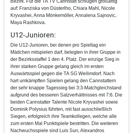
Bezirk. Für die TA TV Cannstatt schlugen großartig
auf: Franziska von Düsterlho, Chiara Mahl, Nicole
Kryvashei, Anna Mönkemöller, Annalena Sajnovic,
Maya Rashkova.
U12-Junioren:
Die
U12-Junioren
, bei denen pro Spieltag ein
Mädchen mitspielen darf, belegten in ihrer Gruppe in
der Bezirksstaffel 1 den 4. Platz. Der einzige Sieg in
ihrer starken Gruppe gelang gleich im ersten
Auswärtsspiel gegen die TA SG Weilimdorf. Nach
hart umkämpften Spielen gelang den Cannstattern
der sehr knappe Tagessieg bei 3:3-Matchgleichstand
aufgrund des besseren Satzverhältnisses mit 7:6. Die
beiden Cannstatter Talente Nicole Kryvashei sowie
Dominik Polysius führten, mit fast ausschließlich
Siegen, erfolgreich ihre Teamkollegen, welche alle
zum ersten Mal Punktspiele bestritten. Die weiteren
Nachwuchsspiele sind Luis Sun, Alexandros