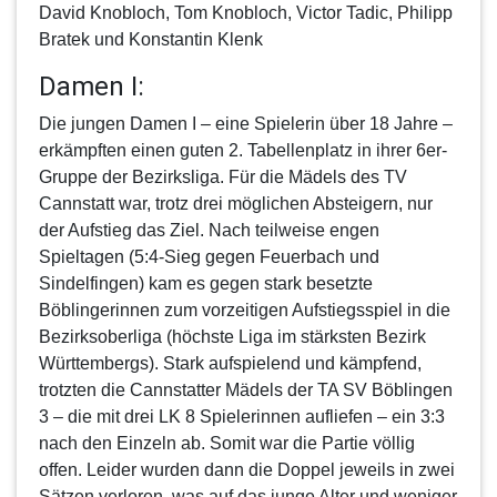
David Knobloch, Tom Knobloch, Victor Tadic, Philipp
Bratek und Konstantin Klenk
Damen I:
Die jungen
Damen I
– eine Spielerin über 18 Jahre –
erkämpften einen guten 2. Tabellenplatz in ihrer 6er-
Gruppe der Bezirksliga. Für die Mädels des TV
Cannstatt war, trotz drei möglichen Absteigern, nur
der Aufstieg das Ziel. Nach teilweise engen
Spieltagen (5:4-Sieg gegen Feuerbach und
Sindelfingen) kam es gegen stark besetzte
Böblingerinnen zum vorzeitigen Aufstiegsspiel in die
Bezirksoberliga (höchste Liga im stärksten Bezirk
Württembergs). Stark aufspielend und kämpfend,
trotzten die Cannstatter Mädels der TA SV Böblingen
3 – die mit drei LK 8 Spielerinnen aufliefen – ein 3:3
nach den Einzeln ab. Somit war die Partie völlig
offen. Leider wurden dann die Doppel jeweils in zwei
Sätzen verloren, was auf das junge Alter und weniger