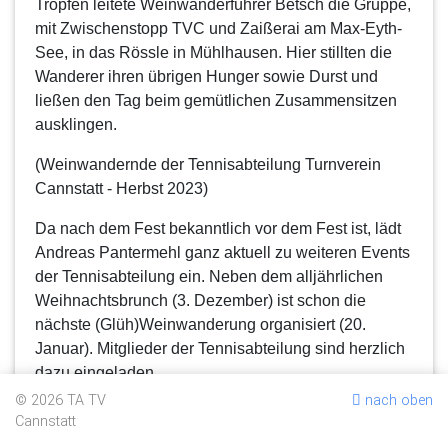
Tropfen leitete Weinwanderführer Betsch die Gruppe,
mit Zwischenstopp TVC und Zaißerai am Max-Eyth-
See, in das Rössle in Mühlhausen. Hier stillten die
Wanderer ihren übrigen Hunger sowie Durst und
ließen den Tag beim gemütlichen Zusammensitzen
ausklingen.
(Weinwandernde der Tennisabteilung Turnverein
Cannstatt - Herbst 2023)
Da nach dem Fest bekanntlich vor dem Fest ist, lädt
Andreas Pantermehl ganz aktuell zu weiteren Events
der Tennisabteilung ein. Neben dem alljährlichen
Weihnachtsbrunch (3. Dezember) ist schon die
nächste (Glüh)Weinwanderung organisiert (20.
Januar). Mitglieder der Tennisabteilung sind herzlich
dazu eingeladen
© 2026 TA TV
nach oben
Förderpreis 2023
Cannstatt