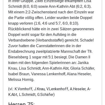
in ihrer Gruppe. Zwei Einzelsiege erkämpften Lisa
Schmidt (6:0, 6:0) sowie Ann-Kathrin Abt (6:2, 6:3).
Mit einem 2:2-Zwischenstand nach den Einzeln war
die Partie völlig offen. Leider wurden beide Doppel
knapp verloren (1:6, 4:6 und 5:7, 6:0, 8:10).
Rückblickend hätte ein in zwei Sätzen gewonnenes
Doppel wohl sogar für den Aufstieg in die
Verbandsebene (Verbandsstaffel) gereicht. Schade!
Zuvor hatten die Cannstatterinnen die in der
Endabrechnung zweitplatzierte Mannschaft der Tfr.
Bieselsberg 1 sogar mit 5:1 besiegt. Die Damen II
traten mit den folgenden Spielerinnen an: Janika
Knau, Lisa Schmidt, Ann-Kathrin Abt, Gloria Schäfer,
Isabel Braun, Vanessa Lenkenhoff, Alana Heseler,
Melissa Hornig.
(vl.: K.Vomhoff, J.Knau, V.Lenkenhoff, A.Heseler, A-
K.Abt, L.Schmidt, G.Schäfer)
Herren 75: