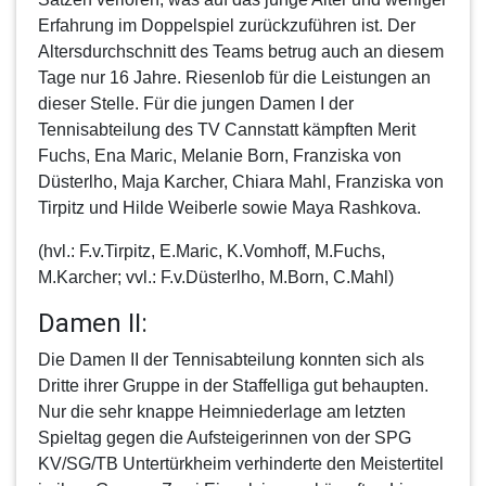
Erfahrung im Doppelspiel zurückzuführen ist. Der
Altersdurchschnitt des Teams betrug auch an diesem
Tage nur 16 Jahre. Riesenlob für die Leistungen an
dieser Stelle. Für die jungen Damen I der
Tennisabteilung des TV Cannstatt kämpften Merit
Fuchs, Ena Maric, Melanie Born, Franziska von
Düsterlho, Maja Karcher, Chiara Mahl, Franziska von
Tirpitz und Hilde Weiberle sowie Maya Rashkova.
(hvl.: F.v.Tirpitz, E.Maric, K.Vomhoff, M.Fuchs,
M.Karcher; vvl.: F.v.Düsterlho, M.Born, C.Mahl)
Damen II:
Die
Damen II
der Tennisabteilung konnten sich als
Dritte ihrer Gruppe in der Staffelliga gut behaupten.
Nur die sehr knappe Heimniederlage am letzten
Spieltag gegen die Aufsteigerinnen von der SPG
KV/SG/TB Untertürkheim verhinderte den Meistertitel